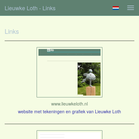
Lieuwke Loth - Links
Tog
navi
Links
www.lieuwkeloth.nl
website met tekeningen en grafiek van Lieuwke Loth